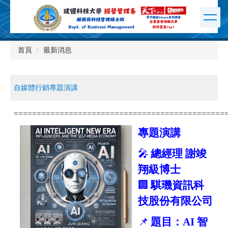
跳
到
主
要
內
首頁
最新消息
容
區
自媒體行銷專題演講
==============================================
專題演講
🎤
總經理 謝竣
翔級博士
🏢
騏璣資訊科
技股份有限公司
📌
題目：AI 智