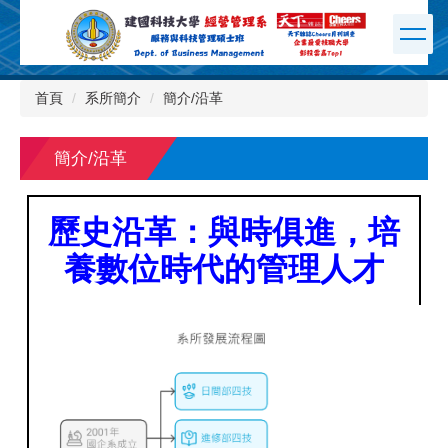
跳
到
主
要
內
首頁
系所簡介
簡介/沿革
容
區
簡介/沿革
歷史沿革：與時俱進，培
養數位時代的管理人才