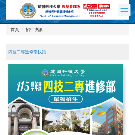
跳
到
主
要
內
首頁
招生快訊
容
區
四技二專進修部快訊